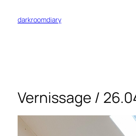
Skip
to
darkroomdiary
content
Vernissage / 26.