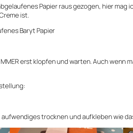
 abgelaufenes Papier raus gezogen, hier mag 
 Creme ist.
ufenes Baryt Papier
IMMER erst klopfen und warten. Auch wenn ma
tellung:
 aufwendiges trocknen und aufkleben wie das h