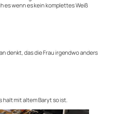
ich es wenn es kein komplettes Weiß
n denkt, das die Frau irgendwo anders
alt mit altem Baryt so ist.