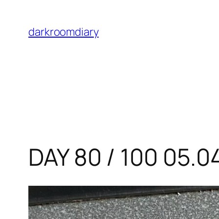
Skip
to
darkroomdiary
content
DAY 80 / 100 05.0