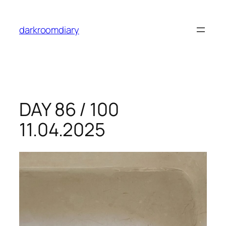
Skip
to
darkroomdiary
content
DAY 86 / 100
11.04.2025